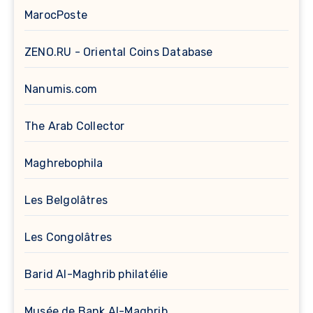
MarocPoste
ZENO.RU - Oriental Coins Database
Nanumis.com
The Arab Collector
Maghrebophila
Les Belgolâtres
Les Congolâtres
Barid Al-Maghrib philatélie
Musée de Bank Al-Maghrib