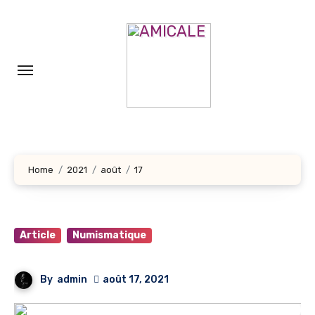
Aller
au
contenu
principal
Home
2021
août
17
Article
Numismatique
By
admin
août 17, 2021