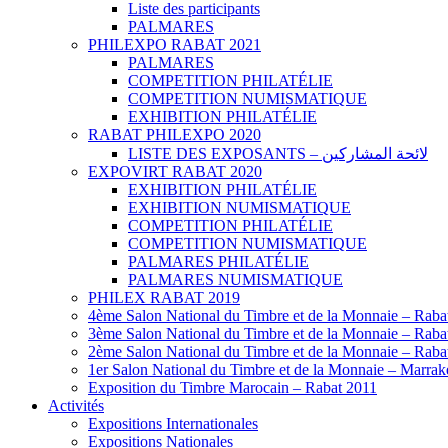
Liste des participants
PALMARES
PHILEXPO RABAT 2021
PALMARES
COMPETITION PHILATÉLIE
COMPETITION NUMISMATIQUE
EXHIBITION PHILATÉLIE
RABAT PHILEXPO 2020
LISTE DES EXPOSANTS – لائحة المشاركين
EXPOVIRT RABAT 2020
EXHIBITION PHILATÉLIE
EXHIBITION NUMISMATIQUE
COMPETITION PHILATÉLIE
COMPETITION NUMISMATIQUE
PALMARES PHILATÉLIE
PALMARES NUMISMATIQUE
PHILEX RABAT 2019
4ème Salon National du Timbre et de la Monnaie – Raba
3ème Salon National du Timbre et de la Monnaie – Raba
2ème Salon National du Timbre et de la Monnaie – Raba
1er Salon National du Timbre et de la Monnaie – Marra
Exposition du Timbre Marocain – Rabat 2011
Activités
Expositions Internationales
Expositions Nationales