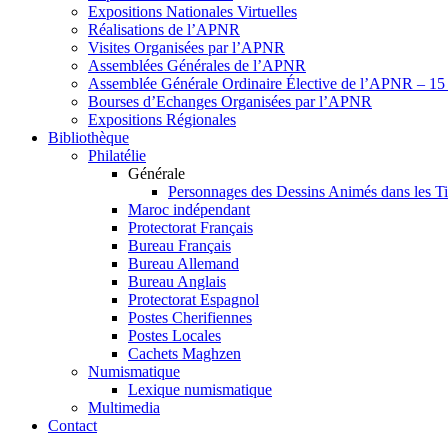
Expositions Nationales Virtuelles
Réalisations de l’APNR
Visites Organisées par l’APNR
Assemblées Générales de l’APNR
Assemblée Générale Ordinaire Élective de l’APNR – 15 
Bourses d’Echanges Organisées par l’APNR
Expositions Régionales
Bibliothèque
Philatélie
Générale
Personnages des Dessins Animés dans les T
Maroc indépendant
Protectorat Français
Bureau Français
Bureau Allemand
Bureau Anglais
Protectorat Espagnol
Postes Cherifiennes
Postes Locales
Cachets Maghzen
Numismatique
Lexique numismatique
Multimedia
Contact