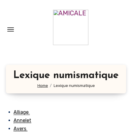
Aller
au
contenu
principal
Lexique numismatique
Home
Lexique numismatique
Alliage
Annelet
Avers