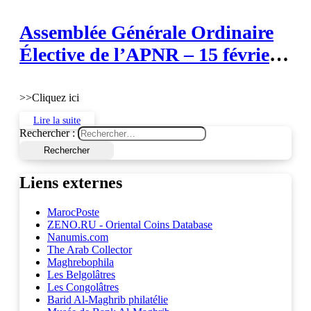
Assemblée Générale Ordinaire
Élective de l’APNR – 15 février
2025
>>Cliquez ici
Lire la suite
Rechercher :
Liens externes
MarocPoste
ZENO.RU - Oriental Coins Database
Nanumis.com
The Arab Collector
Maghrebophila
Les Belgolâtres
Les Congolâtres
Barid Al-Maghrib philatélie