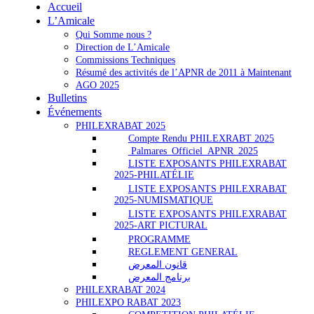
APNR
Accueil
RABAT
L’Amicale
Qui Somme nous ?
Direction de L’Amicale
Commissions Techniques
Résumé des activités de l’APNR de 2011 à Maintenant
AGO 2025
Bulletins
Événements
PHILEXRABAT 2025
Compte Rendu PHILEXRABT 2025
Palmares_Officiel_APNR_2025
LISTE EXPOSANTS PHILEXRABAT
2025-PHILATÉLIE
LISTE EXPOSANTS PHILEXRABAT
2025-NUMISMATIQUE
LISTE EXPOSANTS PHILEXRABAT
2025-ART PICTURAL
PROGRAMME
REGLEMENT GENERAL
قانون المعرض
برنامج المعرض
PHILEXRABAT 2024
PHILEXPO RABAT 2023