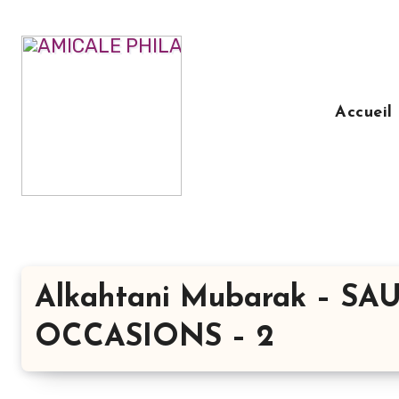
Aller
au
contenu
principal
Accueil
Alkahtani Mubarak – S
OCCASIONS – 2