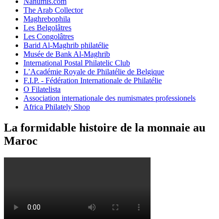
Nanumis.com
The Arab Collector
Maghrebophila
Les Belgolâtres
Les Congolâtres
Barid Al-Maghrib philatélie
Musée de Bank Al-Maghrib
International Postal Philatelic Club
L’Académie Royale de Philatélie de Belgique
F.I.P. - Fédération Internationale de Philatélie
O Filatelista
Association internationale des numismates professionels
Africa Philately Shop
La formidable histoire de la monnaie au
Maroc