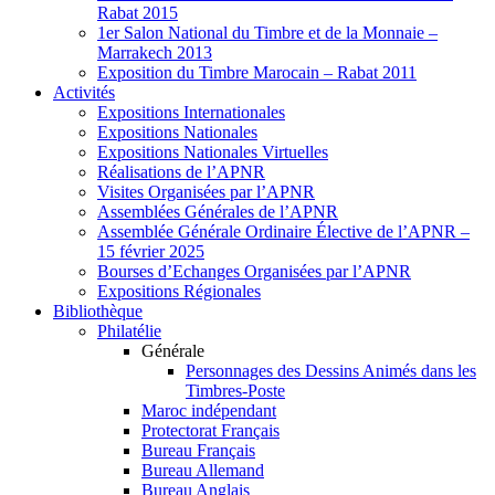
Rabat 2015
1er Salon National du Timbre et de la Monnaie –
Marrakech 2013
Exposition du Timbre Marocain – Rabat 2011
Activités
Expositions Internationales
Expositions Nationales
Expositions Nationales Virtuelles
Réalisations de l’APNR
Visites Organisées par l’APNR
Assemblées Générales de l’APNR
Assemblée Générale Ordinaire Élective de l’APNR –
15 février 2025
Bourses d’Echanges Organisées par l’APNR
Expositions Régionales
Bibliothèque
Philatélie
Générale
Personnages des Dessins Animés dans les
Timbres-Poste
Maroc indépendant
Protectorat Français
Bureau Français
Bureau Allemand
Bureau Anglais