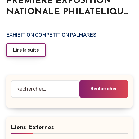
PREMIERE EXPOSITION
NATIONALE PHILATELIQUE
ET NUMISMATIQUE
VIRTUELLE ExpoVirt Rabat
EXHIBITION COMPETITION PALMARES
2020
Lire la suite
Rechercher :
Liens Externes