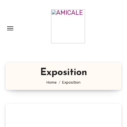
Aller
au
contenu
principal
Exposition
Home
Exposition