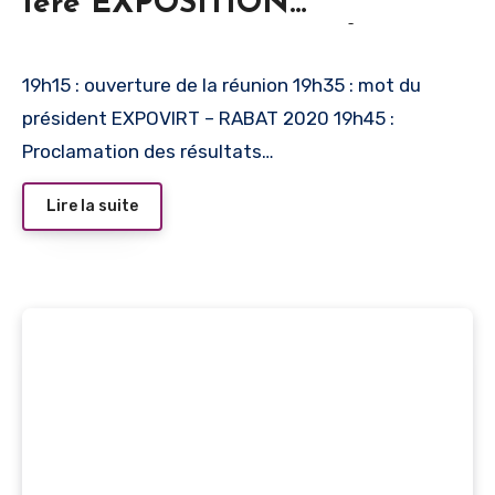
1ère EXPOSITION
NATIONALE PHILATÉLIQUE
ET NUMISMATIQUE
19h15 : ouverture de la réunion 19h35 : mot du
président EXPOVIRT – RABAT 2020 19h45 :
VIRTUELLE – EXPOVIRT –
Proclamation des résultats…
RABAT 2020, le vendredi 19
juin
Lire la suite