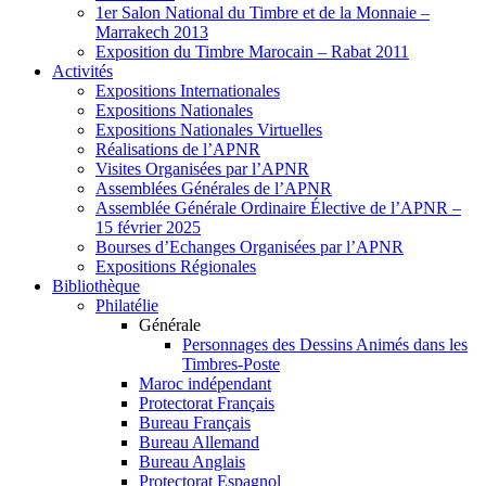
1er Salon National du Timbre et de la Monnaie –
Marrakech 2013
Exposition du Timbre Marocain – Rabat 2011
Activités
Expositions Internationales
Expositions Nationales
Expositions Nationales Virtuelles
Réalisations de l’APNR
Visites Organisées par l’APNR
Assemblées Générales de l’APNR
Assemblée Générale Ordinaire Élective de l’APNR –
15 février 2025
Bourses d’Echanges Organisées par l’APNR
Expositions Régionales
Bibliothèque
Philatélie
Générale
Personnages des Dessins Animés dans les
Timbres-Poste
Maroc indépendant
Protectorat Français
Bureau Français
Bureau Allemand
Bureau Anglais
Protectorat Espagnol