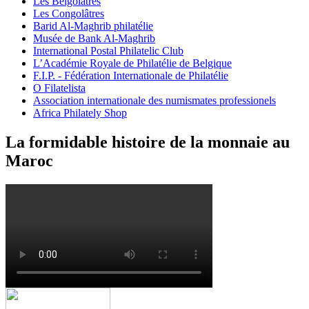
Les Belgolâtres
Les Congolâtres
Barid Al-Maghrib philatélie
Musée de Bank Al-Maghrib
International Postal Philatelic Club
L’Académie Royale de Philatélie de Belgique
F.I.P. - Fédération Internationale de Philatélie
O Filatelista
Association internationale des numismates professionels
Africa Philately Shop
La formidable histoire de la monnaie au
Maroc