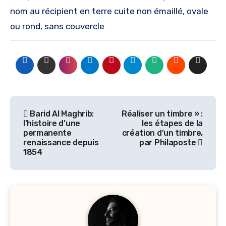
nom au récipient en terre cuite non émaillé, ovale
ou rond, sans couvercle
Navigation
Barid Al Maghrib:
Réaliser un timbre » :
de
l’histoire d’une
les étapes de la
permanente
création d’un timbre,
renaissance depuis
par Philaposte
l’article
1854