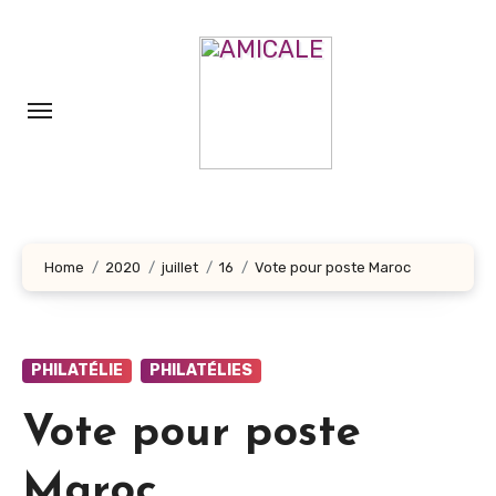
Aller
au
contenu
principal
Home
2020
juillet
16
Vote pour poste Maroc
PHILATÉLIE
PHILATÉLIES
Vote pour poste
Maroc