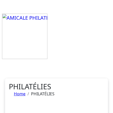
Aller
au
contenu
principal
PHILATÉLIES
Home
PHILATÉLIES