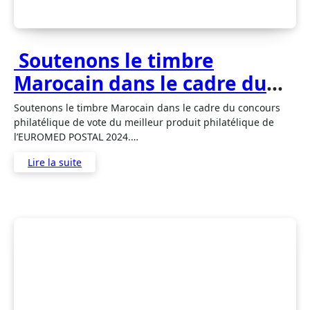
Soutenons le timbre
Marocain dans le cadre du
concours philatélique de
Soutenons le timbre Marocain dans le cadre du concours
vote du meilleur produit
philatélique de vote du meilleur produit philatélique de
l’EUROMED POSTAL 2024.…
philatélique de l’EUROMED
Lire la suite
POSTAL 2024.